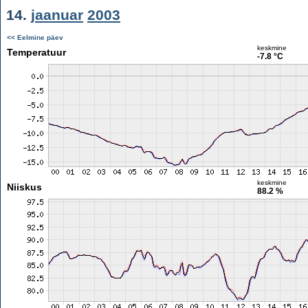
14.
jaanuar
2003
<< Eelmine päev
keskmine
Temperatuur
-7.8 °C
keskmine
Niiskus
88.2 %