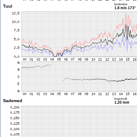
keskmine
Tuul
1.8 m/s
173°
koguhulk
Sademed
1.20 mm