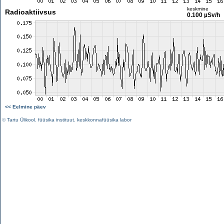
keskmine
Radioaktiivsus
0.100 µSv/h
<< Eelmine päev
©
Tartu Ülikool
,
füüsika instituut
,
keskkonnafüüsika labor