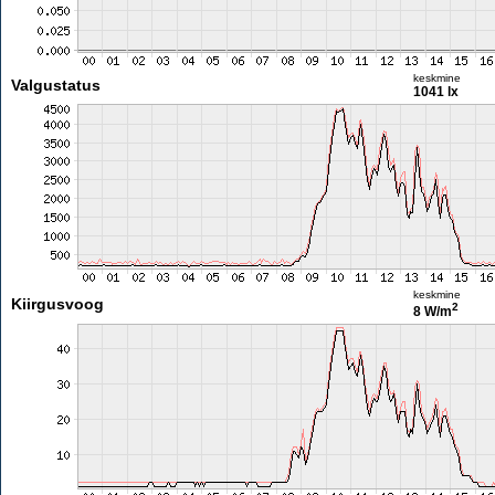
keskmine
Valgustatus
1041 lx
keskmine
Kiirgusvoog
2
8 W/m