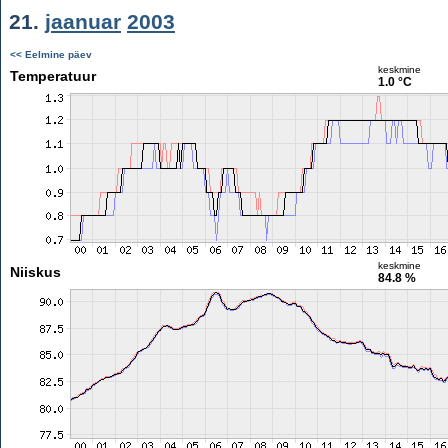
21.
jaanuar
2003
<< Eelmine päev
keskmine
Temperatuur
1.0 °C
keskmine
Niiskus
84.8 %