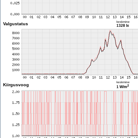
keskmine
Valgustatus
1328 lx
keskmine
Kiirgusvoog
2
1 W/m