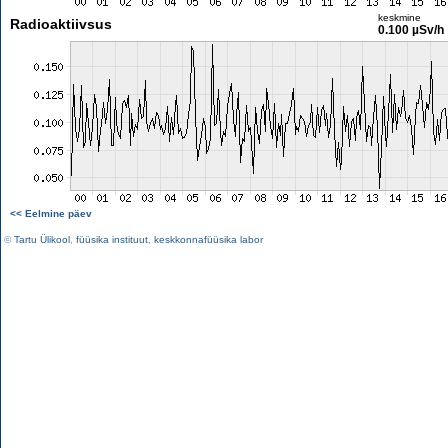
keskmine
Radioaktiivsus
0.100 µSv/h
<< Eelmine päev
©
Tartu Ülikool
,
füüsika instituut
,
keskkonnafüüsika labor