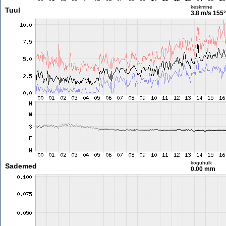
keskmine
Tuul
3.8 m/s
155°
koguhulk
Sademed
0.00 mm