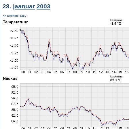
28.
jaanuar
2003
<< Eelmine päev
keskmine
Temperatuur
-1.4 °C
keskmine
Niiskus
85.1 %