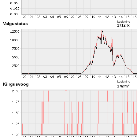
keskmine
Valgustatus
1712 lx
keskmine
Kiirgusvoog
2
1 W/m