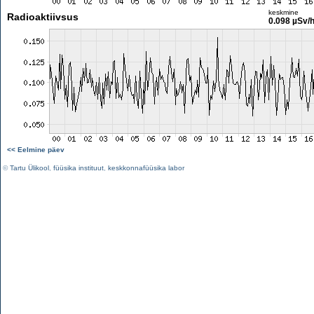
keskmine
Radioaktiivsus
0.098 µSv/
<< Eelmine päev
©
Tartu Ülikool
,
füüsika instituut
,
keskkonnafüüsika labor