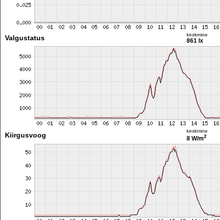
keskmine
Valgustatus
861 lx
keskmine
Kiirgusvoog
2
8 W/m