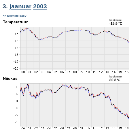
3.
jaanuar
2003
<< Eelmine päev
keskmine
Temperatuur
-15.9 °C
keskmine
Niiskus
80.8 %