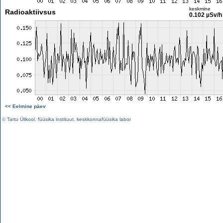
keskmine
Radioaktiivsus
0.102 µSv/h
<< Eelmine päev
©
Tartu Ülikool
,
füüsika instituut
,
keskkonnafüüsika labor