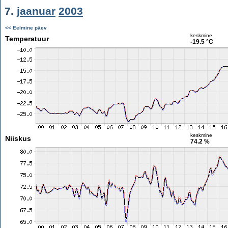
7.
jaanuar
2003
<< Eelmine päev
keskmine
Temperatuur
-19.5 °C
keskmine
Niiskus
74.2 %