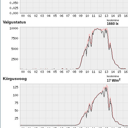
keskmine
Valgustatus
1660 lx
keskmine
Kiirgusvoog
2
17 W/m