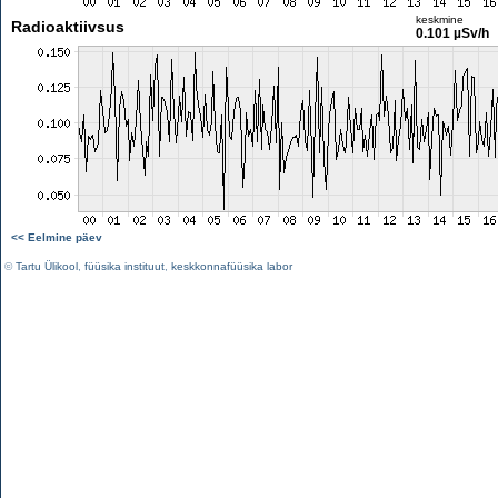
keskmine
Radioaktiivsus
0.101 µSv/h
<< Eelmine päev
©
Tartu Ülikool
,
füüsika instituut
,
keskkonnafüüsika labor