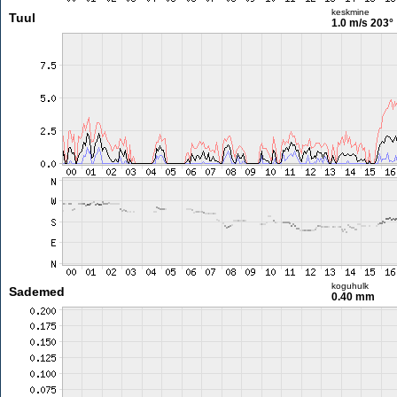
keskmine
Tuul
1.0 m/s
203°
koguhulk
Sademed
0.40 mm