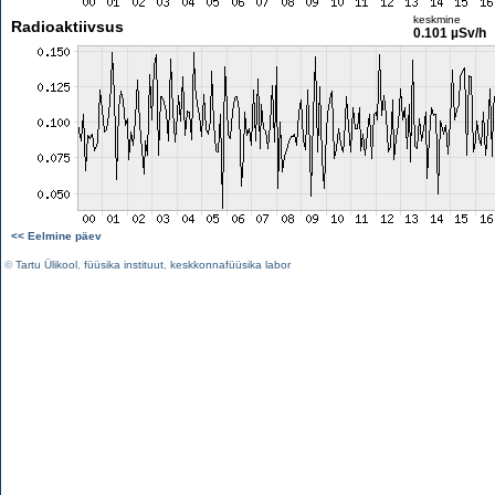
keskmine
Radioaktiivsus
0.101 µSv/h
<< Eelmine päev
©
Tartu Ülikool
,
füüsika instituut
,
keskkonnafüüsika labor