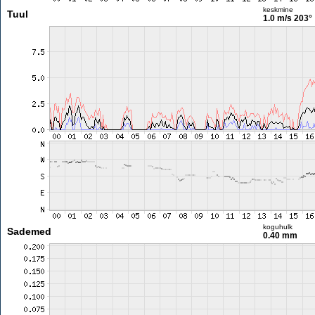
keskmine
Tuul
1.0 m/s
203°
koguhulk
Sademed
0.40 mm