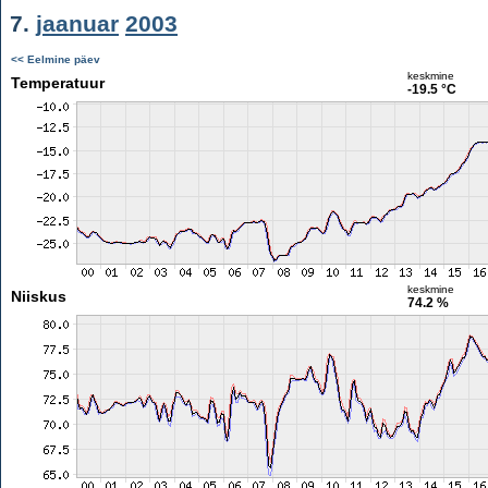
7.
jaanuar
2003
<< Eelmine päev
keskmine
Temperatuur
-19.5 °C
keskmine
Niiskus
74.2 %