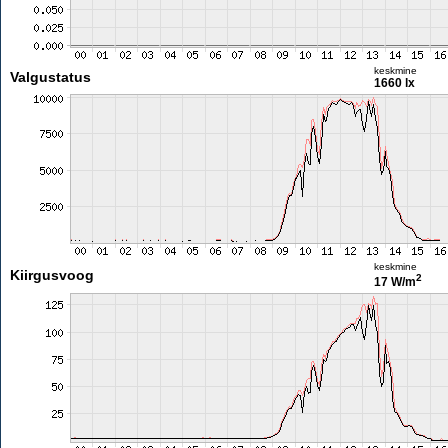
keskmine
Valgustatus
1660 lx
keskmine
Kiirgusvoog
2
17 W/m