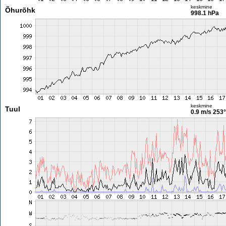
keskmine
Õhurõhk
998.1 hPa
keskmine
Tuul
0.9 m/s
253°