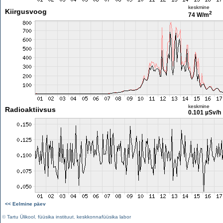
keskmine
Kiirgusvoog
2
74 W/m
keskmine
Radioaktiivsus
0.101 µSv/h
<< Eelmine päev
©
Tartu Ülikool
,
füüsika instituut
,
keskkonnafüüsika labor