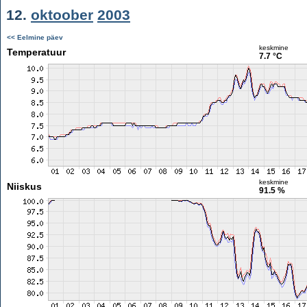
12.
oktoober
2003
<< Eelmine päev
keskmine
Temperatuur
7.7 °C
keskmine
Niiskus
91.5 %