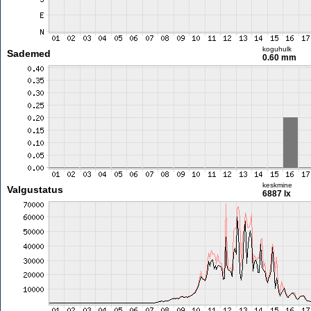
koguhulk
Sademed
0.60 mm
keskmine
Valgustatus
6887 lx