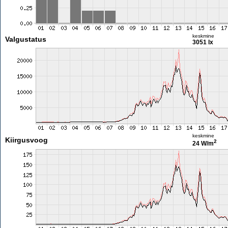
keskmine
Valgustatus
3051 lx
keskmine
Kiirgusvoog
2
24 W/m