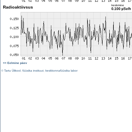
keskmine
Radioaktiivsus
0.100 µSv/h
<< Eelmine päev
©
Tartu Ülikool
,
füüsika instituut
,
keskkonnafüüsika labor