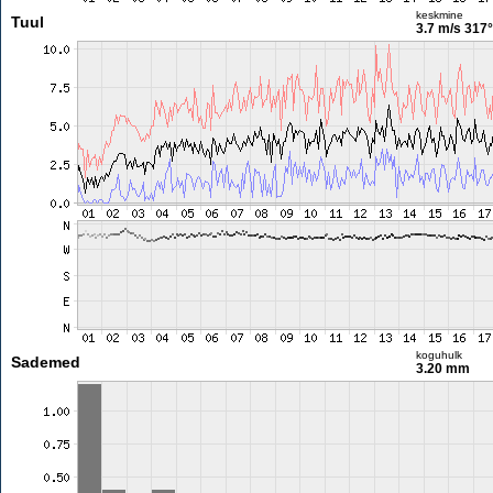
keskmine
Tuul
3.7 m/s
317°
koguhulk
Sademed
3.20 mm