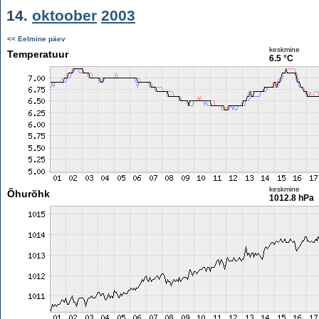
14.
oktoober
2003
<< Eelmine päev
keskmine
Temperatuur
6.5 °C
keskmine
Õhurõhk
1012.8 hPa