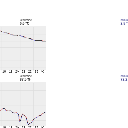
keskmine
miini
6.6 °C
2.8 
keskmine
miini
87.5 %
72.2