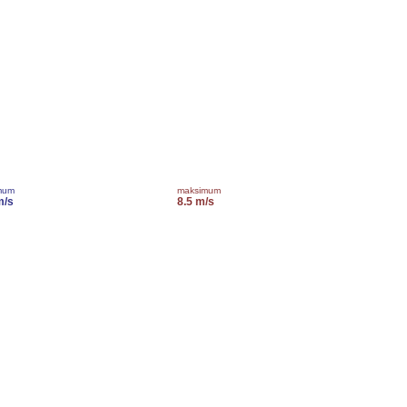
mum
maksimum
m/s
8.5 m/s