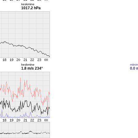
keskmine
1017.2 hPa
keskmine
miini
1.8 m/s
234°
0.0 