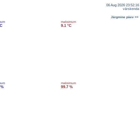
06 Aug 2026 23:52:16
värskenda
Järgmine päev >>
mum
maksimum
°C
9.1 °C
mum
maksimum
 %
99.7 %