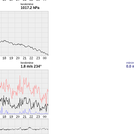
keskmine
1017.2 hPa
keskmine
miini
1.8 m/s
234°
0.0 