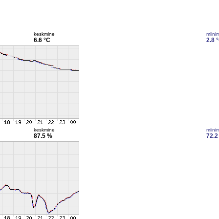
keskmine
miini
6.6 °C
2.8 
keskmine
miini
87.5 %
72.2