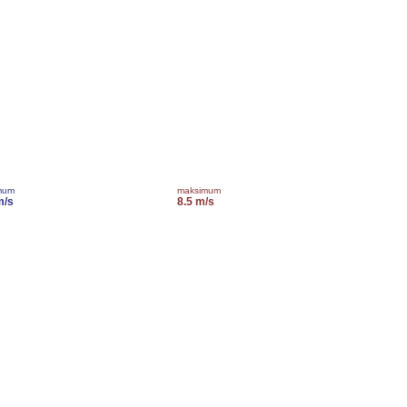
mum
maksimum
m/s
8.5 m/s