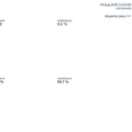
09 Aug 2026 14:24:06
värskenda
Järgmine päev >>
mum
maksimum
°C
9.1 °C
mum
maksimum
 %
99.7 %