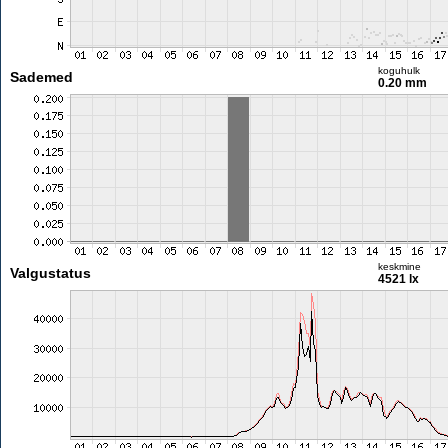
koguhulk
Sademed
0.20 mm
keskmine
Valgustatus
4521 lx