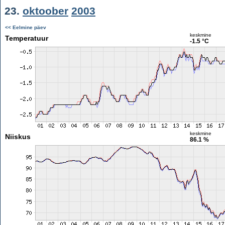
23.
oktoober
2003
<< Eelmine päev
keskmine
Temperatuur
-1.5 °C
keskmine
Niiskus
86.1 %