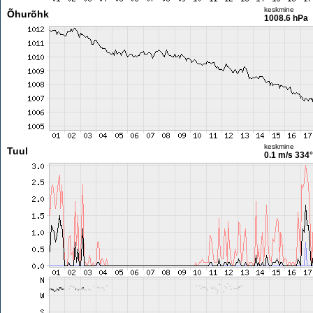
keskmine
Õhurõhk
1008.6 hPa
keskmine
Tuul
0.1 m/s
334°