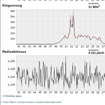
keskmine
Kiirgusvoog
2
51 W/m
keskmine
Radioaktiivsus
0.101 µSv/h
<< Eelmine päev
©
Tartu Ülikool
,
füüsika instituut
,
keskkonnafüüsika labor