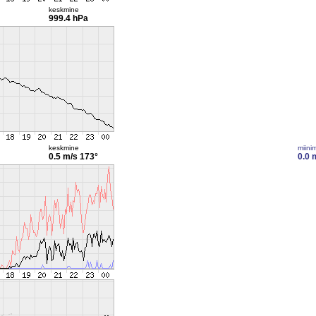
keskmine
999.4 hPa
keskmine
miini
0.5 m/s
173°
0.0 