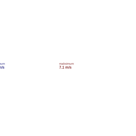
mum
maksimum
m/s
7.1 m/s