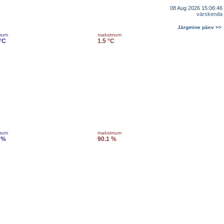
08 Aug 2026 15:06:46
värskenda
Järgmine päev >>
mum
maksimum
 °C
1.5 °C
mum
maksimum
 %
90.1 %