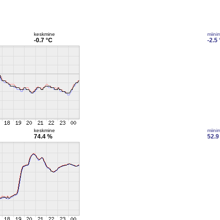
keskmine
miini
-0.7 °C
-2.5
keskmine
miini
74.4 %
52.9