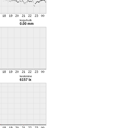
koguhulk
0.00 mm
keskmine
6157 lx