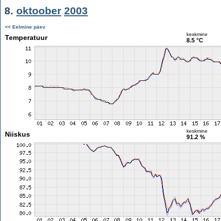
8.
oktoober
2003
<< Eelmine päev
keskmine
Temperatuur
8.5 °C
keskmine
Niiskus
91.2 %