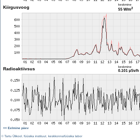
keskmine
Kiirgusvoog
2
55 W/m
keskmine
Radioaktiivsus
0.101 µSv/h
<< Eelmine päev
©
Tartu Ülikool
,
füüsika instituut
,
keskkonnafüüsika labor