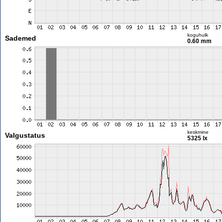
koguhulk
Sademed
0.60 mm
keskmine
Valgustatus
5325 lx