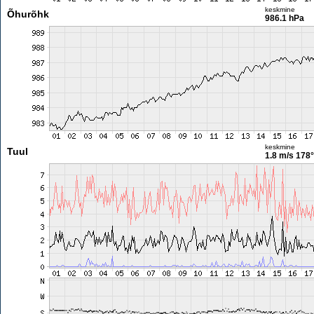
keskmine
Õhurõhk
986.1 hPa
keskmine
Tuul
1.8 m/s
178°