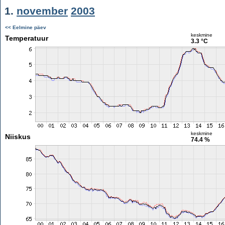
1.
november
2003
<< Eelmine päev
keskmine
Temperatuur
3.3 °C
keskmine
Niiskus
74.4 %