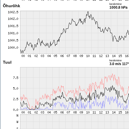
keskmine
Õhurõhk
1000.8 hPa
keskmine
Tuul
3.0 m/s
117