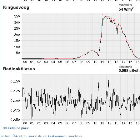
keskmine
Kiirgusvoog
2
54 W/m
keskmine
Radioaktiivsus
0.098 µSv/h
<< Eelmine päev
©
Tartu Ülikool
,
füüsika instituut
,
keskkonnafüüsika labor