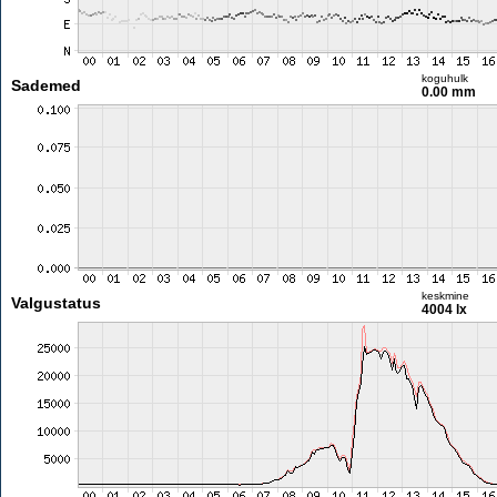
koguhulk
Sademed
0.00 mm
keskmine
Valgustatus
4004 lx