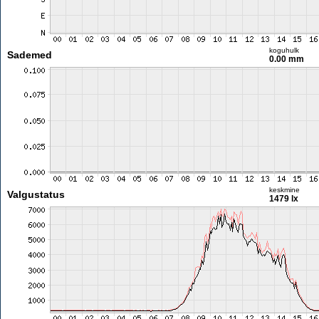
koguhulk
Sademed
0.00 mm
keskmine
Valgustatus
1479 lx