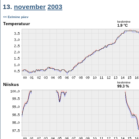
13.
november
2003
<< Eelmine päev
keskmine
Temperatuur
1.9 °C
keskmine
Niiskus
99.3 %