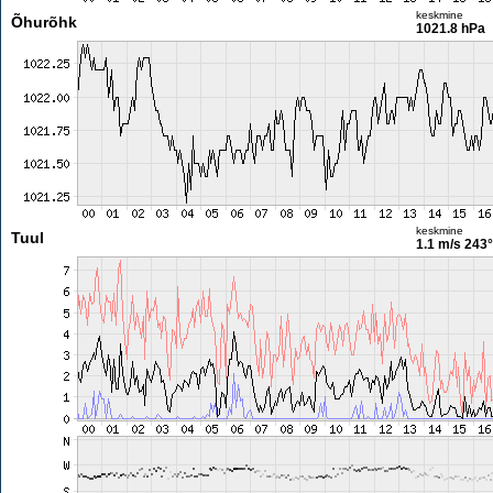
keskmine
Õhurõhk
1021.8 hPa
keskmine
Tuul
1.1 m/s
243°