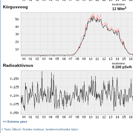
keskmine
Kiirgusvoog
2
12 W/m
keskmine
Radioaktiivsus
0.100 µSv/h
<< Eelmine päev
©
Tartu Ülikool
,
füüsika instituut
,
keskkonnafüüsika labor