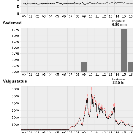
koguhulk
Sademed
6.80 mm
keskmine
Valgustatus
1110 lx