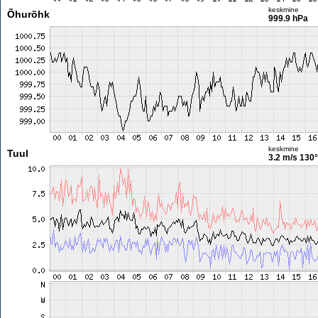
keskmine
Õhurõhk
999.9 hPa
keskmine
Tuul
3.2 m/s
130°