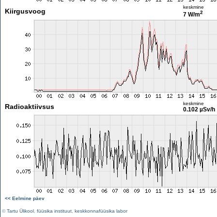
keskmine
Kiirgusvoog
2
7 W/m
keskmine
Radioaktiivsus
0.102 µSv/h
<< Eelmine päev
©
Tartu Ülikool
,
füüsika instituut
,
keskkonnafüüsika labor