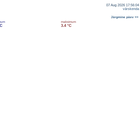
07 Aug 2026 17:56:04
värskenda
Järgmine päev >>
mum
maksimum
°C
3.4 °C