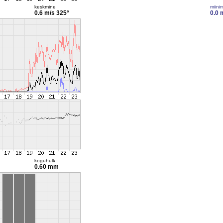
keskmine
miini
0.6 m/s
325°
0.0 
koguhulk
0.60 mm