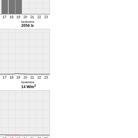
keskmine
2056 lx
keskmine
2
14 W/m