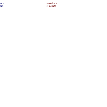
mum
maksimum
m/s
6.4 m/s