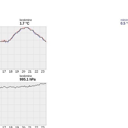
keskmine
miini
1.7 °C
0.5 
keskmine
995.1 hPa