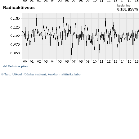
keskmine
Radioaktiivsus
0.101 µSv/h
<< Eelmine päev
©
Tartu Ülikool
,
füüsika instituut
,
keskkonnafüüsika labor