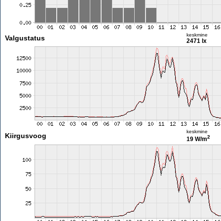
keskmine
Valgustatus
2471 lx
keskmine
Kiirgusvoog
2
19 W/m