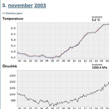
3.
november
2003
<< Eelmine päev
keskmine
Temperatuur
5.2 °C
keskmine
Õhurõhk
1000.4 hPa