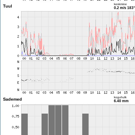
keskmine
Tuul
0.2 m/s
183°
koguhulk
Sademed
6.40 mm