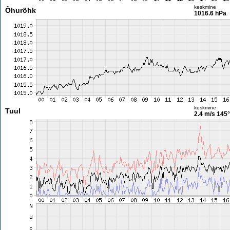
keskmine
Õhurõhk
1016.6 hPa
keskmine
Tuul
2.4 m/s
145°