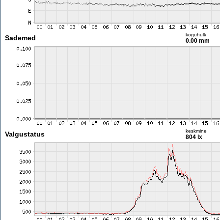
koguhulk
Sademed
0.00 mm
keskmine
Valgustatus
804 lx