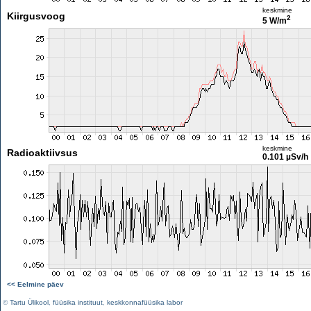
keskmine
Kiirgusvoog
2
5 W/m
keskmine
Radioaktiivsus
0.101 µSv/h
<< Eelmine päev
©
Tartu Ülikool
,
füüsika instituut
,
keskkonnafüüsika labor