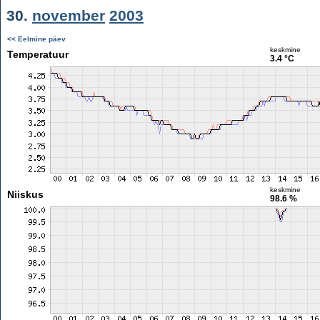
30.
november
2003
<< Eelmine päev
keskmine
Temperatuur
3.4 °C
keskmine
Niiskus
98.6 %