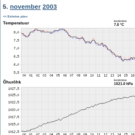
5.
november
2003
<< Eelmine päev
keskmine
Temperatuur
7.0 °C
keskmine
Õhurõhk
1021.0 hPa