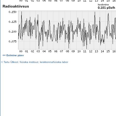
keskmine
Radioaktiivsus
0.101 µSv/h
<< Eelmine päev
©
Tartu Ülikool
,
füüsika instituut
,
keskkonnafüüsika labor