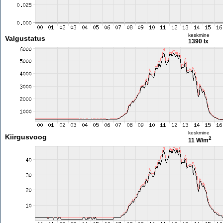
keskmine
Valgustatus
1390 lx
keskmine
Kiirgusvoog
2
11 W/m