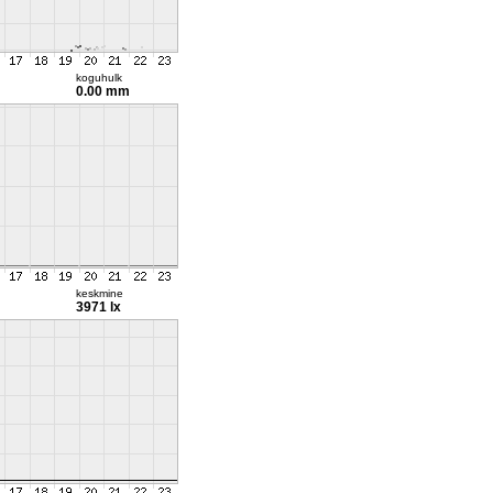
koguhulk
0.00 mm
keskmine
3971 lx