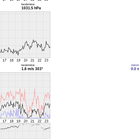
keskmine
1031.5 hPa
keskmine
miini
1.6 m/s
303°
0.0 