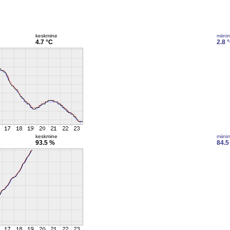
keskmine
miini
4.7 °C
2.8 
keskmine
miini
93.5 %
84.5