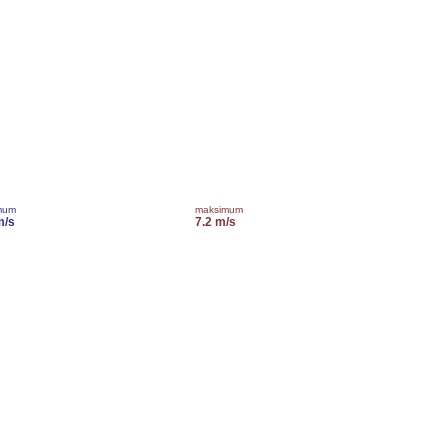
mum
maksimum
m/s
7.2 m/s