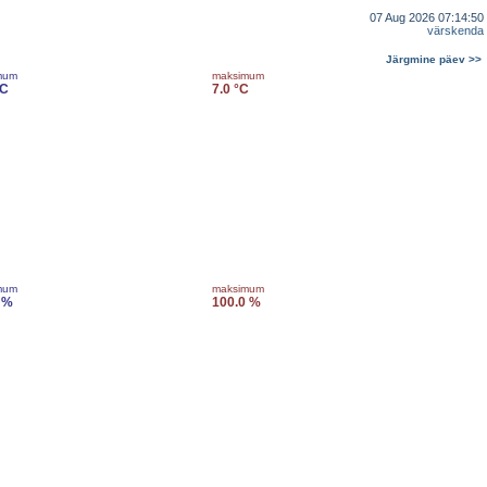
07 Aug 2026 07:14:50
värskenda
Järgmine päev >>
mum
maksimum
°C
7.0 °C
mum
maksimum
 %
100.0 %