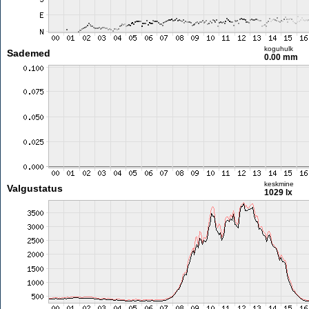
koguhulk
Sademed
0.00 mm
keskmine
Valgustatus
1029 lx