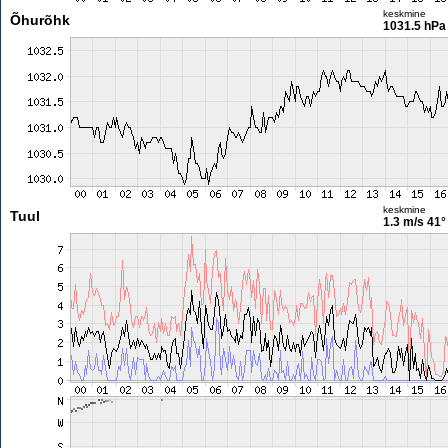
keskmine
Õhurõhk
1031.5 hPa
keskmine
Tuul
1.3 m/s
41°