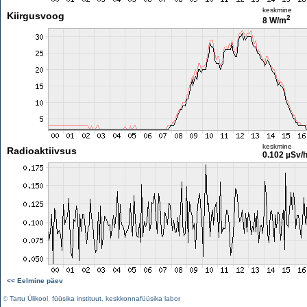
keskmine
Kiirgusvoog
2
8 W/m
keskmine
Radioaktiivsus
0.102 µSv/
<< Eelmine päev
©
Tartu Ülikool
,
füüsika instituut
,
keskkonnafüüsika labor