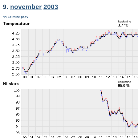
9.
november
2003
<< Eelmine päev
keskmine
Temperatuur
3.7 °C
keskmine
Niiskus
95.0 %