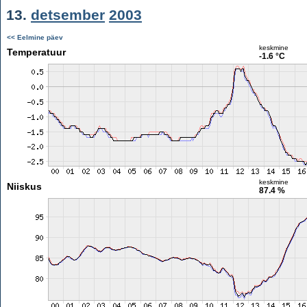
13.
detsember
2003
<< Eelmine päev
keskmine
Temperatuur
-1.6 °C
keskmine
Niiskus
87.4 %