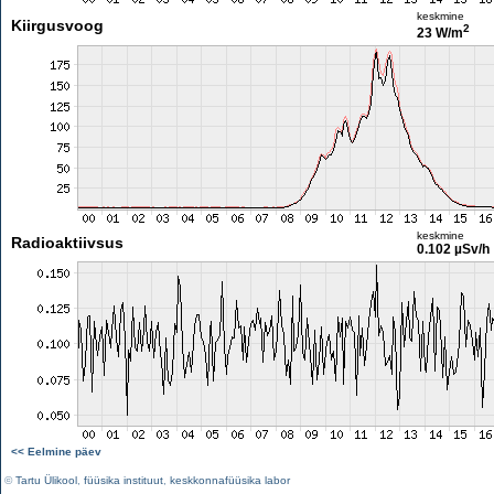
keskmine
Kiirgusvoog
2
23 W/m
keskmine
Radioaktiivsus
0.102 µSv/h
<< Eelmine päev
©
Tartu Ülikool
,
füüsika instituut
,
keskkonnafüüsika labor