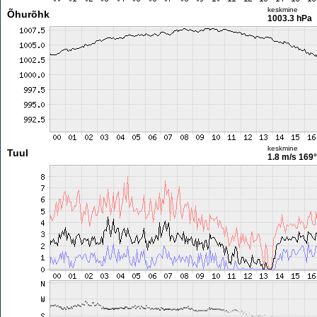
keskmine
Õhurõhk
1003.3 hPa
keskmine
Tuul
1.8 m/s
169°