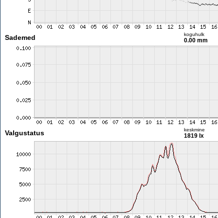
koguhulk
Sademed
0.00 mm
keskmine
Valgustatus
1819 lx