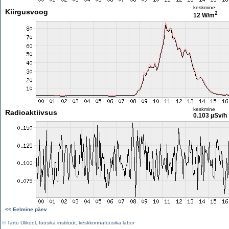
keskmine
Kiirgusvoog
2
12 W/m
keskmine
Radioaktiivsus
0.103 µSv/h
<< Eelmine päev
©
Tartu Ülikool
,
füüsika instituut
,
keskkonnafüüsika labor