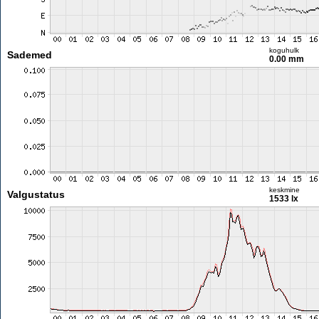
koguhulk
Sademed
0.00 mm
keskmine
Valgustatus
1533 lx