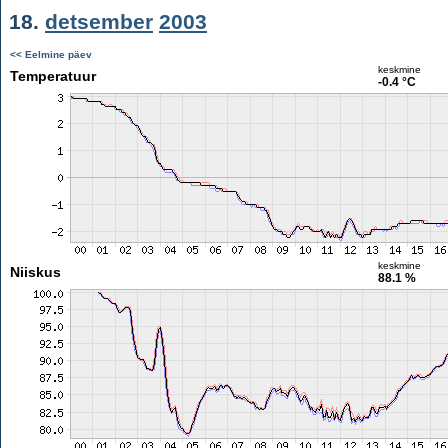
18.
detsember
2003
<< Eelmine päev
keskmine
Temperatuur
-0.4 °C
keskmine
Niiskus
88.1 %