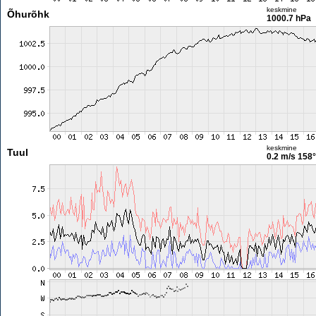
keskmine
Õhurõhk
1000.7 hPa
keskmine
Tuul
0.2 m/s
158°