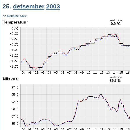
25.
detsember
2003
<< Eelmine päev
keskmine
Temperatuur
-0.9 °C
keskmine
Niiskus
89.7 %