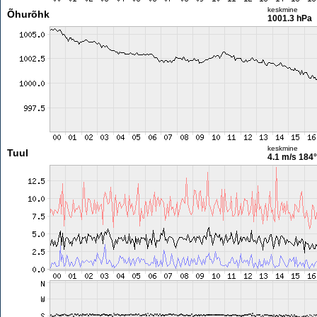
keskmine
Õhurõhk
1001.3 hPa
keskmine
Tuul
4.1 m/s
184°