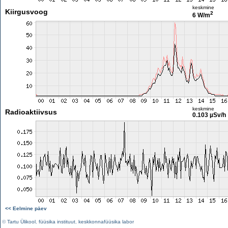
keskmine
Kiirgusvoog
2
6 W/m
keskmine
Radioaktiivsus
0.103 µSv/h
<< Eelmine päev
©
Tartu Ülikool
,
füüsika instituut
,
keskkonnafüüsika labor