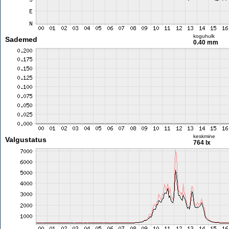
koguhulk
Sademed
0.40 mm
keskmine
Valgustatus
764 lx