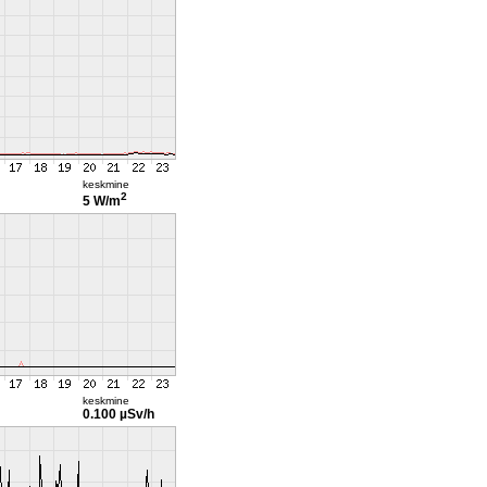
keskmine
2
5 W/m
keskmine
0.100 µSv/h