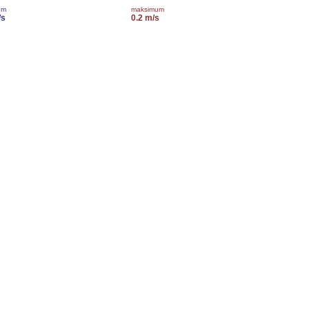
um
maksimum
/s
0.2 m/s