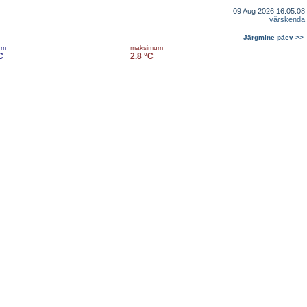
09 Aug 2026 16:05:08
värskenda
Järgmine päev >>
um
maksimum
C
2.8 °C