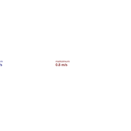
um
maksimum
/s
0.8 m/s