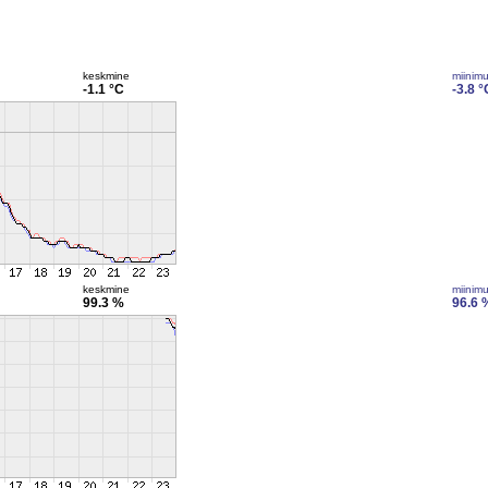
keskmine
miinim
-1.1 °C
-3.8 °
keskmine
miinim
99.3 %
96.6 