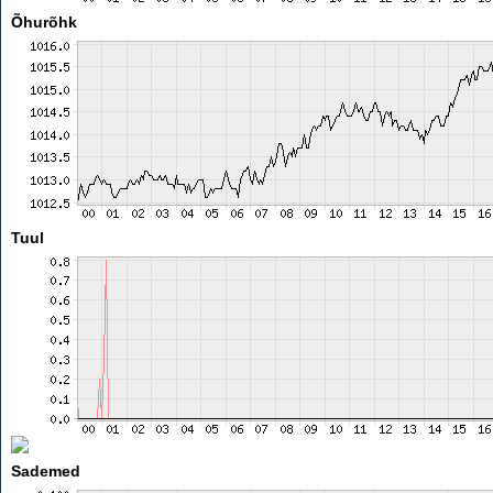
Õhurõhk
Tuul
Sademed