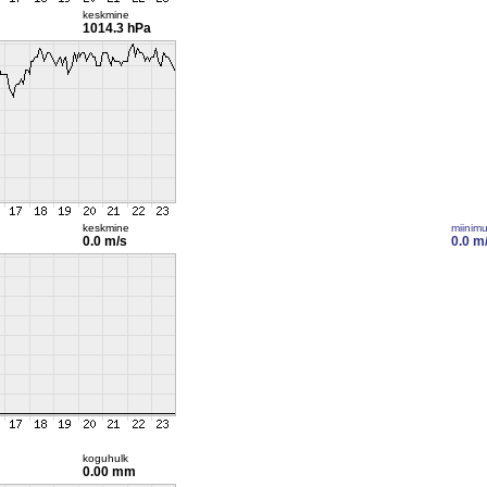
keskmine
1014.3 hPa
keskmine
miinim
0.0 m/s
0.0 m
koguhulk
0.00 mm