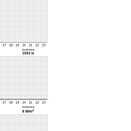
keskmine
1093 lx
keskmine
2
9 W/m