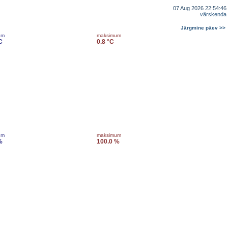
07 Aug 2026 22:54:46
värskenda
Järgmine päev >>
um
maksimum
C
0.8 °C
um
maksimum
%
100.0 %