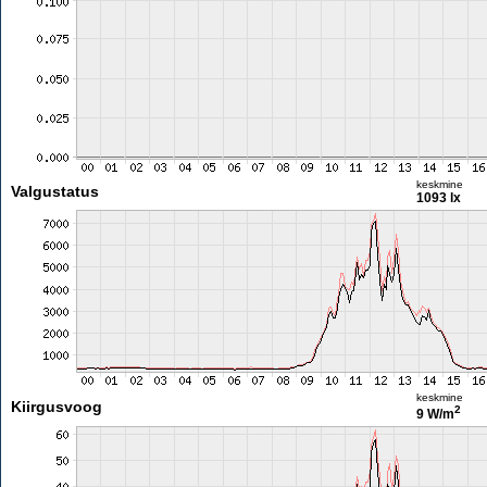
keskmine
Valgustatus
1093 lx
keskmine
Kiirgusvoog
2
9 W/m