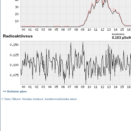
keskmine
Radioaktiivsus
0.103 µSv/
<< Eelmine päev
©
Tartu Ülikool
,
füüsika instituut
,
keskkonnafüüsika labor