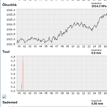
keskmine
Õhurõhk
1014.3 hPa
keskmine
Tuul
0.0 m/s
koguhulk
Sademed
0.00 mm