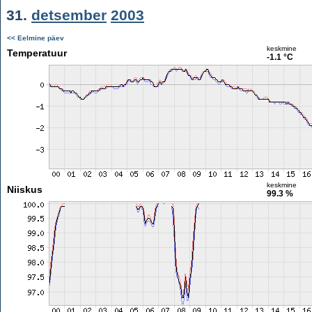
31.
detsember
2003
<< Eelmine päev
keskmine
Temperatuur
-1.1 °C
keskmine
Niiskus
99.3 %