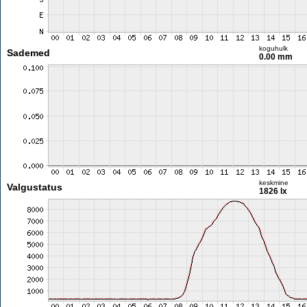
koguhulk
Sademed
0.00 mm
keskmine
Valgustatus
1826 lx