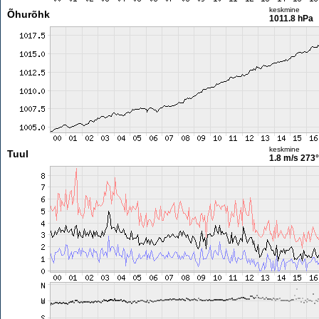
keskmine
Õhurõhk
1011.8 hPa
keskmine
Tuul
1.8 m/s
273°