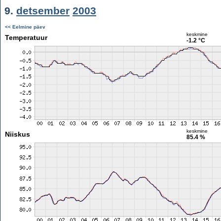
9.
detsember
2003
<< Eelmine päev
keskmine
Temperatuur
-1.2 °C
keskmine
Niiskus
85.4 %