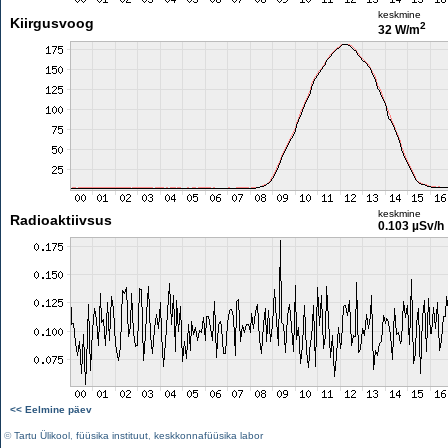
keskmine
Kiirgusvoog
2
32 W/m
keskmine
Radioaktiivsus
0.103 µSv/h
<< Eelmine päev
©
Tartu Ülikool
,
füüsika instituut
,
keskkonnafüüsika labor