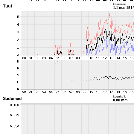
keskmine
Tuul
1.1 m/s
151°
koguhulk
Sademed
0.00 mm