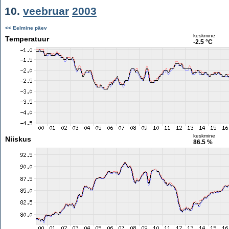
10.
veebruar
2003
<< Eelmine päev
keskmine
Temperatuur
-2.5 °C
keskmine
Niiskus
86.5 %