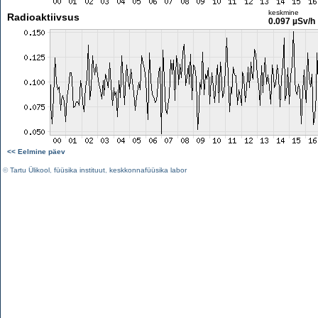
keskmine
Radioaktiivsus
0.097 µSv/h
<< Eelmine päev
©
Tartu Ülikool
,
füüsika instituut
,
keskkonnafüüsika labor