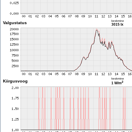
keskmine
Valgustatus
3015 lx
keskmine
Kiirgusvoog
2
1 W/m