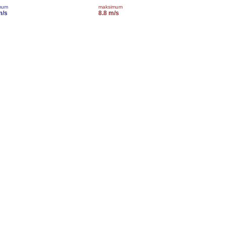
mum
maksimum
m/s
8.8 m/s