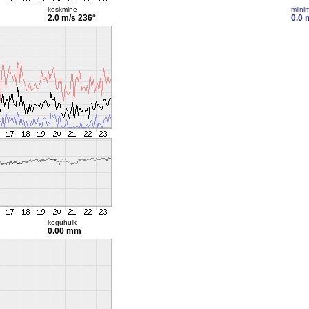
keskmine
miini
2.0 m/s
236°
0.0 
koguhulk
0.00 mm