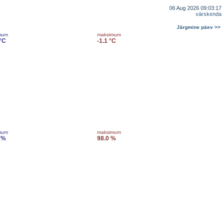
06 Aug 2026 09:03:17
värskenda
Järgmine päev >>
mum
maksimum
 °C
-1.1 °C
mum
maksimum
 %
98.0 %