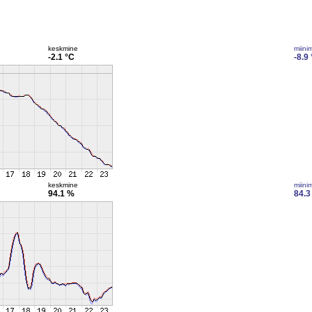
keskmine
miini
-2.1 °C
-8.9
keskmine
miini
94.1 %
84.3