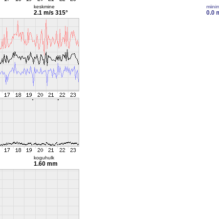
keskmine
miini
2.1 m/s
315°
0.0 
koguhulk
1.60 mm