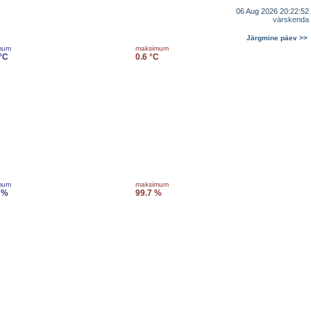
06 Aug 2026 20:22:52
värskenda
Järgmine päev >>
mum
maksimum
 °C
0.6 °C
mum
maksimum
 %
99.7 %