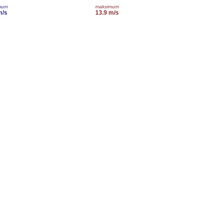
mum
maksimum
m/s
13.9 m/s