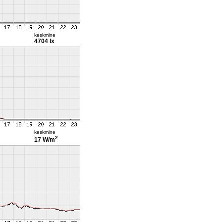
keskmine
4704 lx
keskmine
2
17 W/m