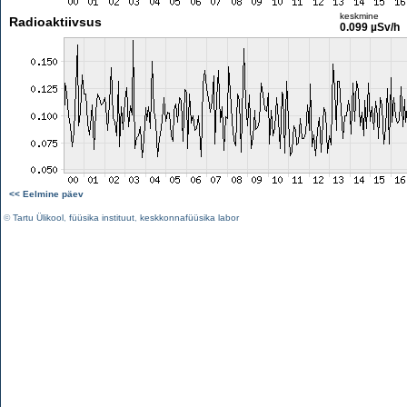
keskmine
Radioaktiivsus
0.099 µSv/h
<< Eelmine päev
©
Tartu Ülikool
,
füüsika instituut
,
keskkonnafüüsika labor