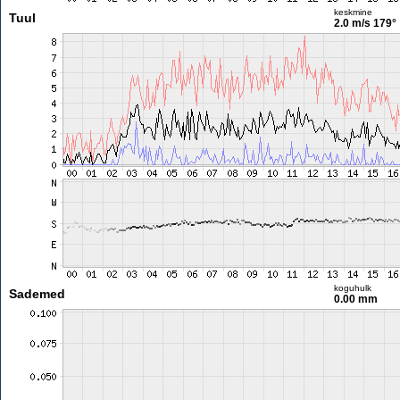
keskmine
Tuul
2.0 m/s
179°
koguhulk
Sademed
0.00 mm