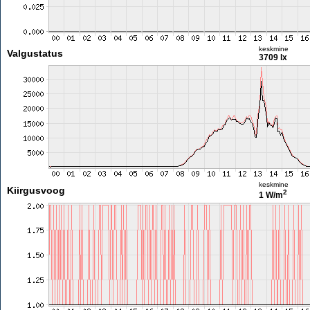
keskmine
Valgustatus
3709 lx
keskmine
Kiirgusvoog
2
1 W/m