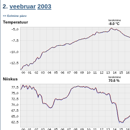
2.
veebruar
2003
<< Eelmine päev
keskmine
Temperatuur
-8.0 °C
keskmine
Niiskus
70.6 %