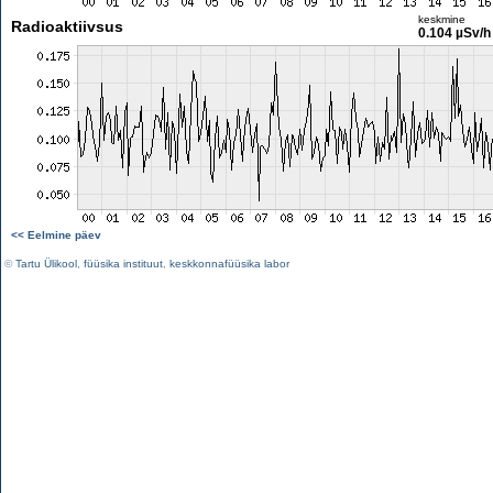
keskmine
Radioaktiivsus
0.104 µSv/h
<< Eelmine päev
©
Tartu Ülikool
,
füüsika instituut
,
keskkonnafüüsika labor