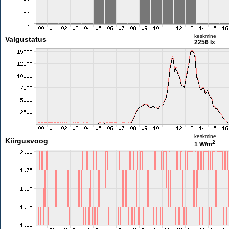
keskmine
Valgustatus
2256 lx
keskmine
Kiirgusvoog
2
1 W/m