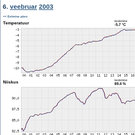
6.
veebruar
2003
<< Eelmine päev
keskmine
Temperatuur
-5.7 °C
keskmine
Niiskus
89.4 %