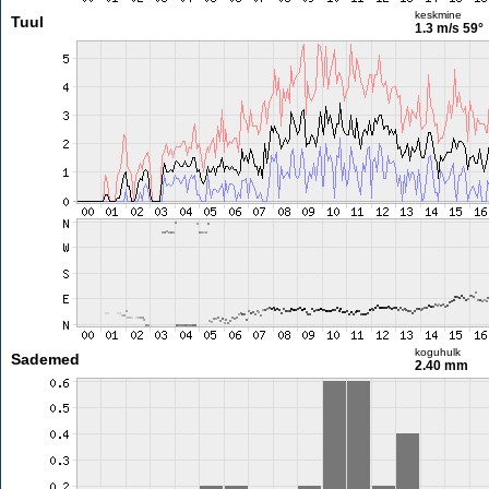
keskmine
Tuul
1.3 m/s
59°
koguhulk
Sademed
2.40 mm