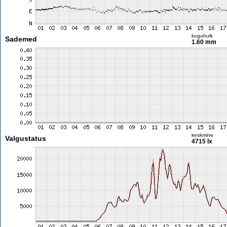
koguhulk
Sademed
1.60 mm
keskmine
Valgustatus
4715 lx