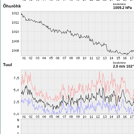
keskmine
Õhurõhk
1009.2 hPa
keskmine
Tuul
2.0 m/s
102°