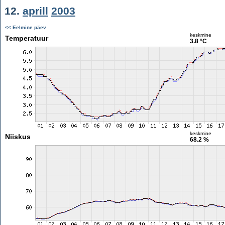
12.
aprill
2003
<< Eelmine päev
keskmine
Temperatuur
3.8 °C
keskmine
Niiskus
68.2 %