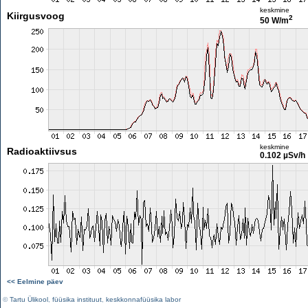
keskmine
Kiirgusvoog
2
50 W/m
keskmine
Radioaktiivsus
0.102 µSv/h
<< Eelmine päev
©
Tartu Ülikool
,
füüsika instituut
,
keskkonnafüüsika labor