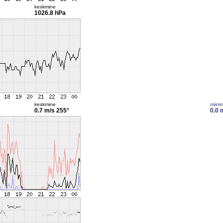
keskmine
1026.8 hPa
keskmine
miini
0.7 m/s
255°
0.0 