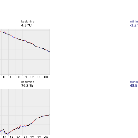
keskmine
miini
4.3 °C
-1.2
keskmine
miini
76.3 %
48.5