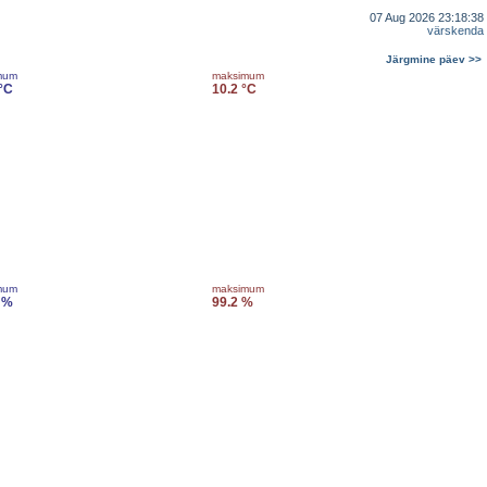
07 Aug 2026 23:18:38
värskenda
Järgmine päev >>
mum
maksimum
 °C
10.2 °C
mum
maksimum
 %
99.2 %