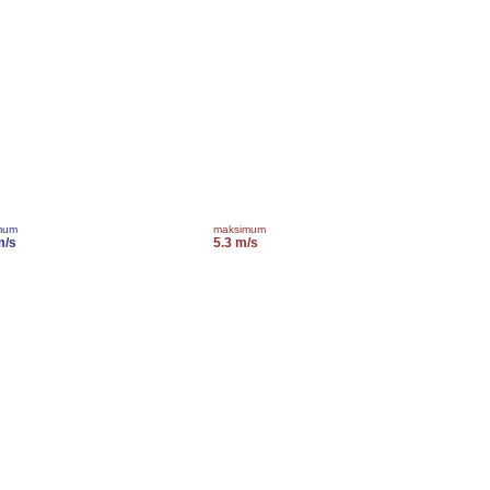
mum
maksimum
m/s
5.3 m/s