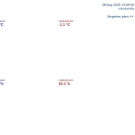
08 Aug 2026 19:08:50
värskenda
Järgmine päev >>
mum
maksimum
 °C
-1.1 °C
mum
maksimum
 %
92.1 %