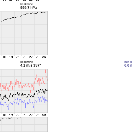
keskmine
999.7 hPa
keskmine
miini
4.1 m/s
357°
0.0 