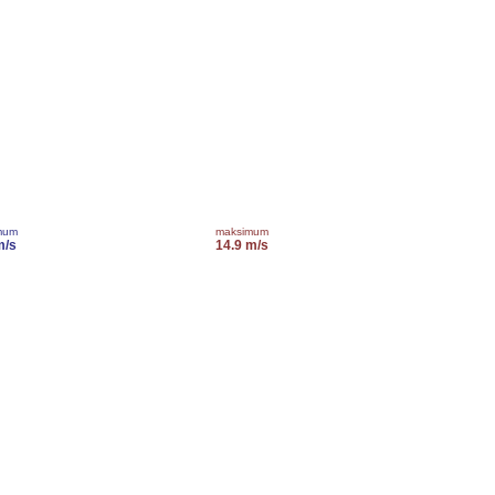
mum
maksimum
m/s
14.9 m/s