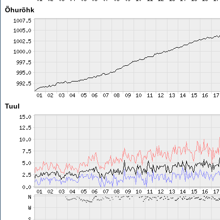
Õhurõhk
Tuul