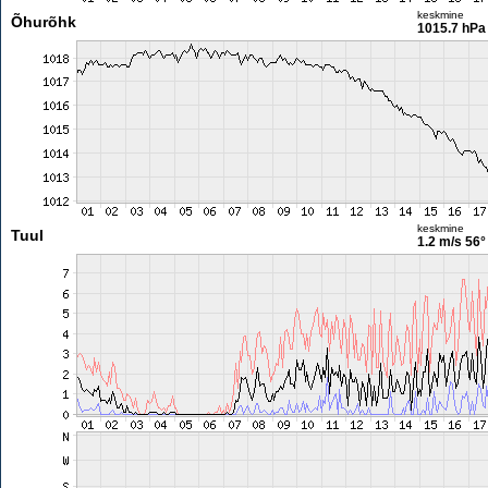
keskmine
Õhurõhk
1015.7 hPa
keskmine
Tuul
1.2 m/s
56°