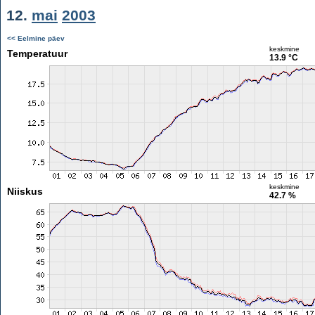
12.
mai
2003
<< Eelmine päev
keskmine
Temperatuur
13.9 °C
keskmine
Niiskus
42.7 %