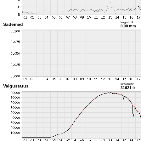
koguhulk
Sademed
0.00 mm
keskmine
Valgustatus
31621 lx