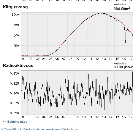
keskmine
Kiirgusvoog
2
384 W/m
keskmine
Radioaktiivsus
0.100 µSv/
<< Eelmine päev
©
Tartu Ülikool
,
füüsika instituut
,
keskkonnafüüsika labor