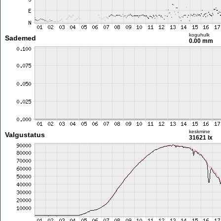
koguhulk
Sademed
0.00 mm
keskmine
Valgustatus
31621 lx