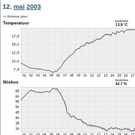
12.
mai
2003
<< Eelmine päev
keskmine
Temperatuur
13.9 °C
keskmine
Niiskus
42.7 %