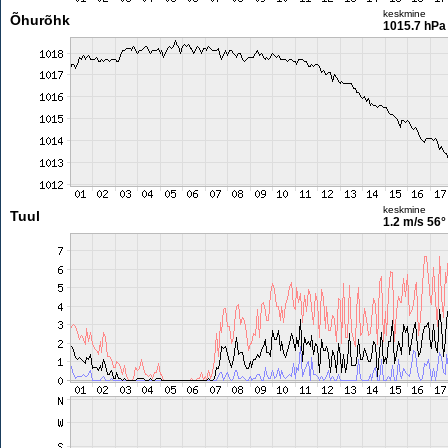
keskmine
Õhurõhk
1015.7 hPa
keskmine
Tuul
1.2 m/s
56°