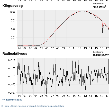
keskmine
Kiirgusvoog
2
384 W/m
keskmine
Radioaktiivsus
0.100 µSv/
<< Eelmine päev
©
Tartu Ülikool
,
füüsika instituut
,
keskkonnafüüsika labor