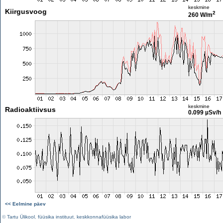
keskmine
Kiirgusvoog
2
260 W/m
keskmine
Radioaktiivsus
0.099 µSv/h
<< Eelmine päev
©
Tartu Ülikool
,
füüsika instituut
,
keskkonnafüüsika labor