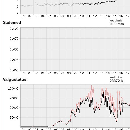
koguhulk
Sademed
0.00 mm
keskmine
Valgustatus
23372 lx