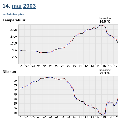
14.
mai
2003
<< Eelmine päev
keskmine
Temperatuur
16.5 °C
keskmine
Niiskus
79.3 %