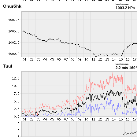
keskmine
Õhurõhk
1003.2 hPa
keskmine
Tuul
2.2 m/s
160°