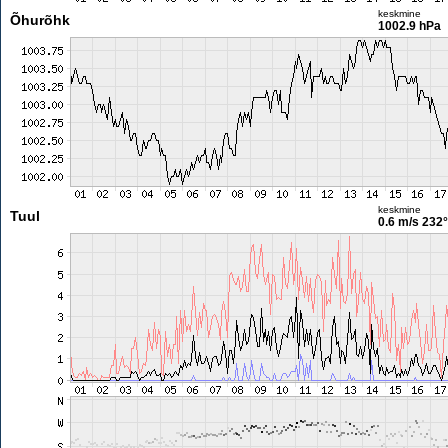
keskmine
Õhurõhk
1002.9 hPa
keskmine
Tuul
0.6 m/s
232°