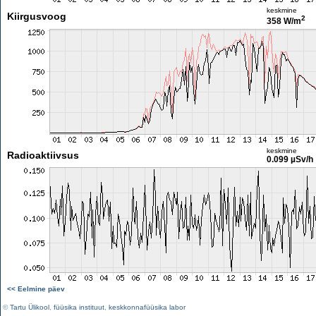
keskmine
Kiirgusvoog
2
358 W/m
keskmine
Radioaktiivsus
0.099 µSv/h
<< Eelmine päev
©
Tartu Ülikool
,
füüsika instituut
,
keskkonnafüüsika labor