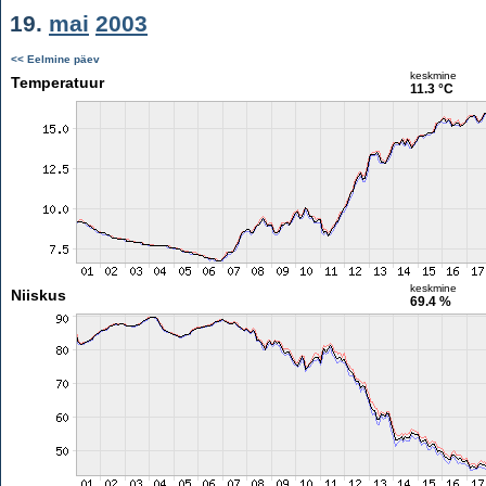
19.
mai
2003
<< Eelmine päev
keskmine
Temperatuur
11.3 °C
keskmine
Niiskus
69.4 %