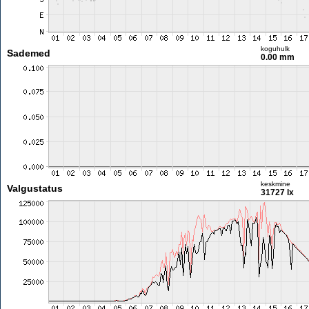
koguhulk
Sademed
0.00 mm
keskmine
Valgustatus
31727 lx