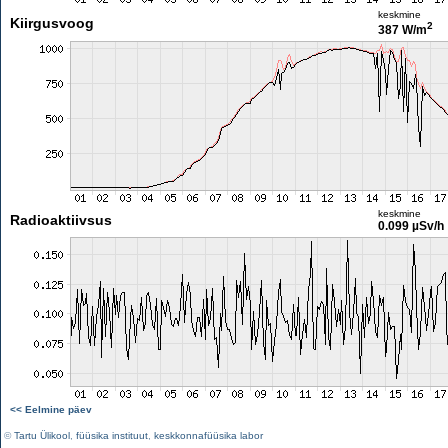
keskmine
Kiirgusvoog
2
387 W/m
keskmine
Radioaktiivsus
0.099 µSv/h
<< Eelmine päev
©
Tartu Ülikool
,
füüsika instituut
,
keskkonnafüüsika labor