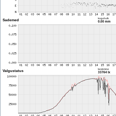
koguhulk
Sademed
0.00 mm
keskmine
Valgustatus
33764 lx