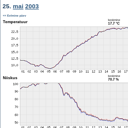
25.
mai
2003
<< Eelmine päev
keskmine
Temperatuur
17.7 °C
keskmine
Niiskus
70.7 %