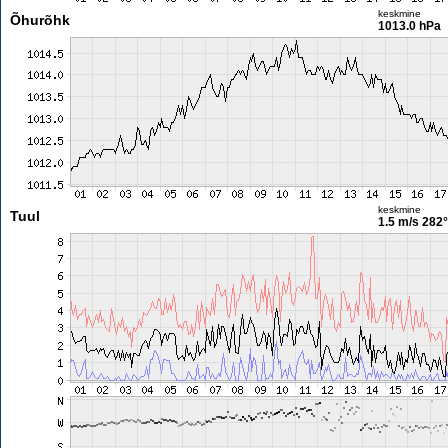
keskmine
Õhurõhk
1013.0 hPa
keskmine
Tuul
1.5 m/s
282°