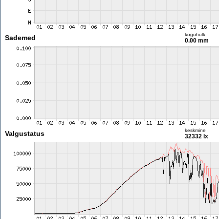
koguhulk
Sademed
0.00 mm
keskmine
Valgustatus
32332 lx