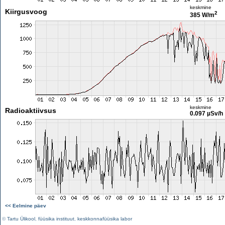
keskmine
Kiirgusvoog
2
385 W/m
keskmine
Radioaktiivsus
0.097 µSv/h
<< Eelmine päev
©
Tartu Ülikool
,
füüsika instituut
,
keskkonnafüüsika labor