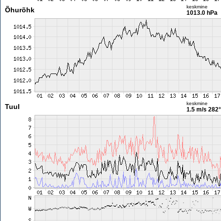
keskmine
Õhurõhk
1013.0 hPa
keskmine
Tuul
1.5 m/s
282°