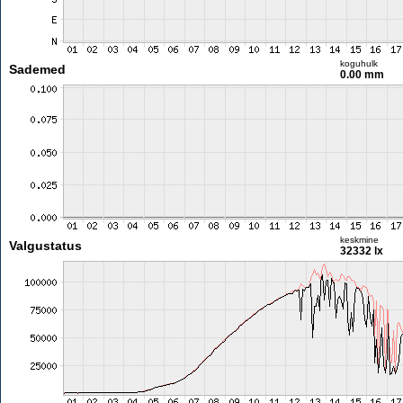
koguhulk
Sademed
0.00 mm
keskmine
Valgustatus
32332 lx