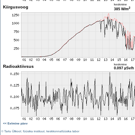
keskmine
Kiirgusvoog
2
385 W/m
keskmine
Radioaktiivsus
0.097 µSv/h
<< Eelmine päev
©
Tartu Ülikool
,
füüsika instituut
,
keskkonnafüüsika labor