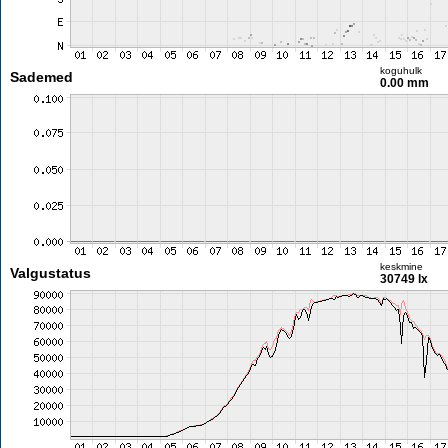
koguhulk
Sademed
0.00 mm
keskmine
Valgustatus
30749 lx