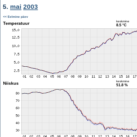
5.
mai
2003
<< Eelmine päev
keskmine
Temperatuur
8.5 °C
keskmine
Niiskus
51.8 %