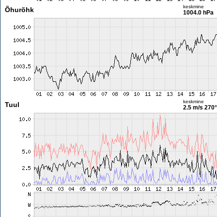
keskmine
Õhurõhk
1004.0 hPa
keskmine
Tuul
2.5 m/s
270°