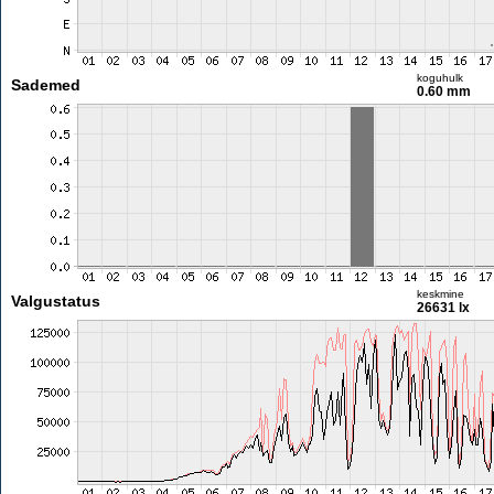
koguhulk
Sademed
0.60 mm
keskmine
Valgustatus
26631 lx