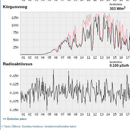
keskmine
Kiirgusvoog
2
303 W/m
keskmine
Radioaktiivsus
0.100 µSv/h
<< Eelmine päev
©
Tartu Ülikool
,
füüsika instituut
,
keskkonnafüüsika labor