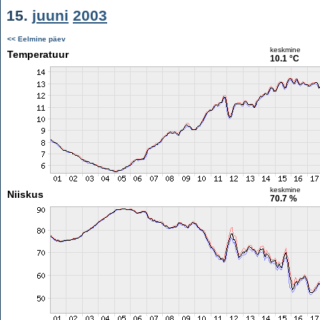
15.
juuni
2003
<< Eelmine päev
keskmine
Temperatuur
10.1 °C
keskmine
Niiskus
70.7 %