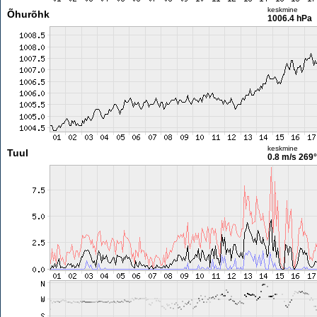
keskmine
Õhurõhk
1006.4 hPa
keskmine
Tuul
0.8 m/s
269°