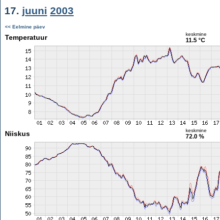
17.
juuni
2003
<< Eelmine päev
keskmine
Temperatuur
11.5 °C
keskmine
Niiskus
72.0 %