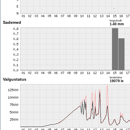
koguhulk
Sademed
1.40 mm
keskmine
Valgustatus
19079 lx