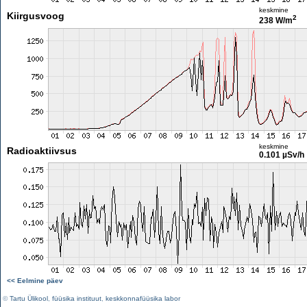
keskmine
Kiirgusvoog
2
238 W/m
keskmine
Radioaktiivsus
0.101 µSv/h
<< Eelmine päev
©
Tartu Ülikool
,
füüsika instituut
,
keskkonnafüüsika labor