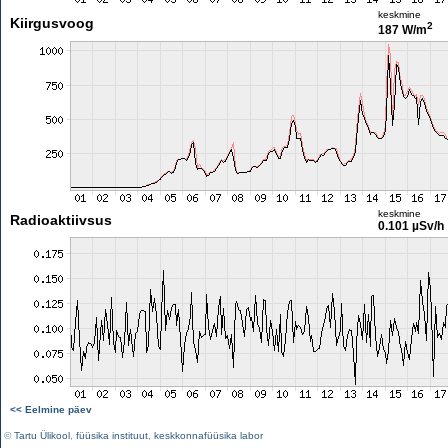
keskmine
Kiirgusvoog
2
187 W/m
keskmine
Radioaktiivsus
0.101 µSv/h
<< Eelmine päev
©
Tartu Ülikool
,
füüsika instituut
,
keskkonnafüüsika labor