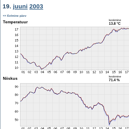
19.
juuni
2003
<< Eelmine päev
keskmine
Temperatuur
13.8 °C
keskmine
Niiskus
71.4 %