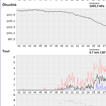
keskmine
Õhurõhk
1005.3 hPa
keskmine
Tuul
0.7 m/s
138°