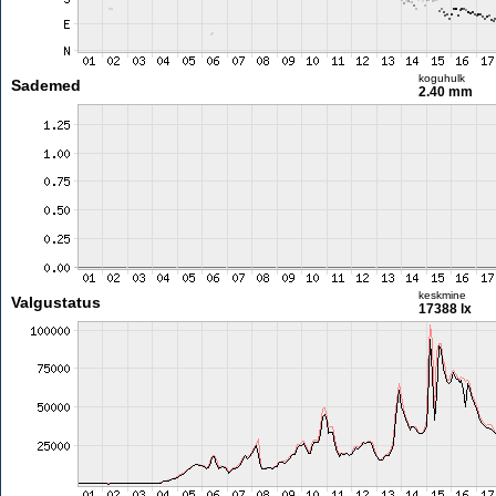
koguhulk
Sademed
2.40 mm
keskmine
Valgustatus
17388 lx