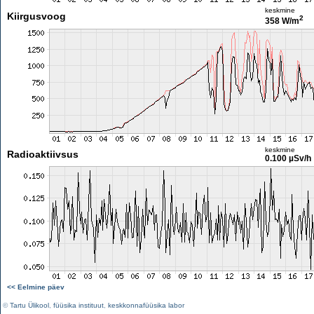
keskmine
Kiirgusvoog
2
358 W/m
keskmine
Radioaktiivsus
0.100 µSv/h
<< Eelmine päev
©
Tartu Ülikool
,
füüsika instituut
,
keskkonnafüüsika labor