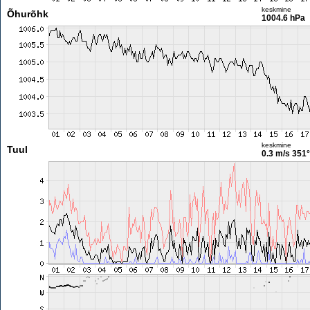
keskmine
Õhurõhk
1004.6 hPa
keskmine
Tuul
0.3 m/s
351°