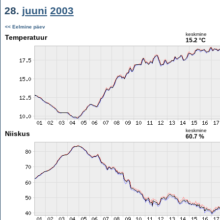
28.
juuni
2003
<< Eelmine päev
keskmine
Temperatuur
15.2 °C
keskmine
Niiskus
60.7 %