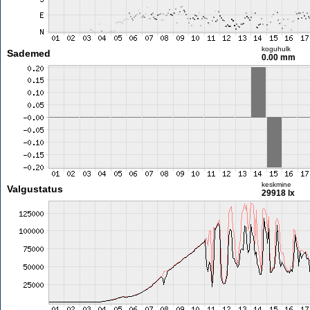
koguhulk
Sademed
0.00 mm
keskmine
Valgustatus
29918 lx