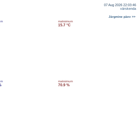
07 Aug 2026 22:03:46
värskenda
Järgmine päev >>
um
maksimum
C
15.7 °C
um
maksimum
%
70.9 %