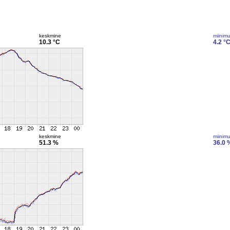
keskmine
miinim
10.3 °C
4.2 °
keskmine
miinim
51.3 %
36.0 