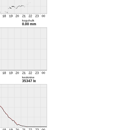
koguhulk
0.00 mm
keskmine
35347 lx