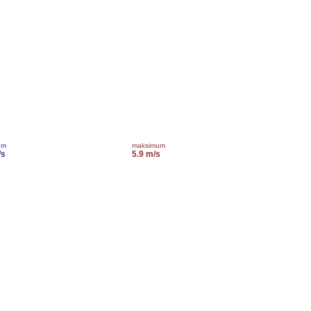
um
maksimum
/s
5.9 m/s