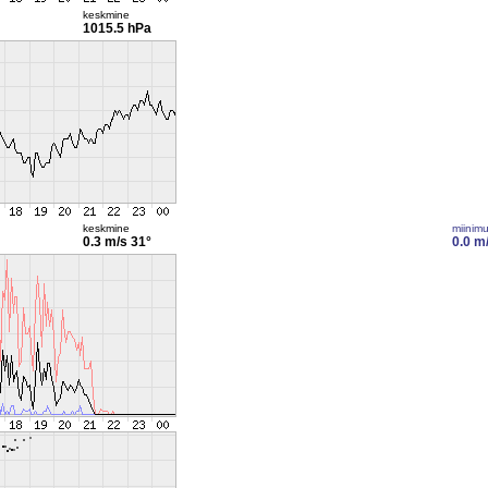
keskmine
1015.5 hPa
keskmine
miinim
0.3 m/s
31°
0.0 m